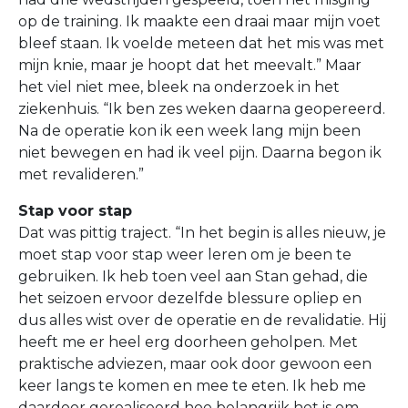
op de training. Ik maakte een draai maar mijn voet
bleef staan. Ik voelde meteen dat het mis was met
mijn knie, maar je hoopt dat het meevalt.” Maar
het viel niet mee, bleek na onderzoek in het
ziekenhuis. “Ik ben zes weken daarna geopereerd.
Na de operatie kon ik een week lang mijn been
niet bewegen en had ik veel pijn. Daarna begon ik
met revalideren.”
Stap voor stap
Dat was pittig traject. “In het begin is alles nieuw, je
moet stap voor stap weer leren om je been te
gebruiken. Ik heb toen veel aan Stan gehad, die
het seizoen ervoor dezelfde blessure opliep en
dus alles wist over de operatie en de revalidatie. Hij
heeft me er heel erg doorheen geholpen. Met
praktische adviezen, maar ook door gewoon een
keer langs te komen en mee te eten. Ik heb me
daardoor gerealiseerd hoe belangrijk het is om