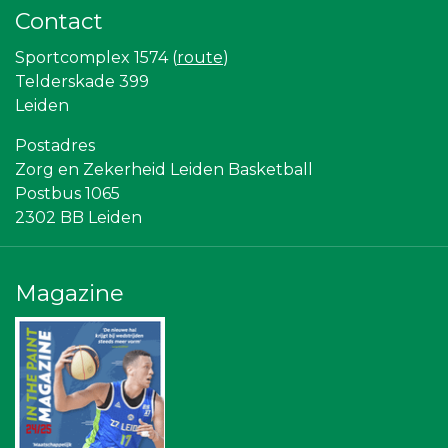
Kejo Steiger en Lijmwerk
Contact
Rabobank Leiden-Katwijk
Hemcar
Sportcomplex 1574 (
route
)
Zzuper
Partners
Telderskade 399
Bonaventuracollege
Leiden
American School of the Hague
Leiden Into business
Postadres
NOS
Zorg en Zekerheid Leiden Basketball
Gymsport Leiden
Scholengroep Leonardo Da Vinci
Postbus 1065
Omroep West
2302 BB Leiden
Bureau Blaauwberg
Rebound Magazine
Centraal+
Vriendenloterij
Magazine
Stichting Overleven met Alvleesklierkanker
Leidenamateurvoetbal.nl
The Rockschool
Ziggo
Sunday Foundation
Sleutelstad Media
SCOL
Diegoontdekt