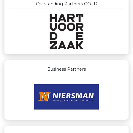
Outstanding Partners GOLD
Business Partners
Businessclub Partners
Landgoed & Golfbaan Tespelduyn
Verboon Versservice
Maatschap Remmerswaal
Machinefabriek P.C. Heezen BV
Peko Investment / Management