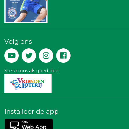
Topsport Leiden
Businessclub Partners
Landgoed & Golfbaan Tespelduyn
Verboon Versservice
Maatschap Remmerswaal
Machinefabriek P.C. Heezen BV
Peko Investment / Management
Volg ons
De Bink méér dan alleen drukwerk
JAN© Accountants en Belastingadviseurs
Theo's Busreizen
Yield Projecten BV
La Casita
Steun ons als goed doel
Installeer de app