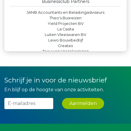
Businessclub Partners
De Bink méér dan alleen drukwerk
JAN© Accountants en Belastingadviseurs
Theo's Busreizen
Yield Projecten BV
La Casita
Luiten Vleeswaren BV
Lewo Bouwbedrijf
Createx
Teeuwen Verzekeringen
Miss Steel BV
Gemiva
Leds Light the World
Party Rental Company
Bio Clean All
Schrijf je in voor de nieuwsbrief
Leidse Letselschade Advocaten
DS Beveiliging
En blijf op de hoogte van onze activiteiten.
Krachticom BV
Paulides + Partners Fysiotherapie
Aanmelden
Legit Agency
Kees Bos BV
Rood Risicobeheersing BV
IWB // Digital Growth Agency
Versteegen Auto's