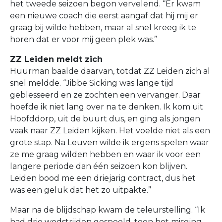
het tweede seizoen begon vervelend. “Er kwam
een nieuwe coach die eerst aangaf dat hij mij er
graag bij wilde hebben, maar al snel kreeg ik te
horen dat er voor mij geen plek was.”
ZZ Leiden meldt zich
Huurman baalde daarvan, totdat ZZ Leiden zich al
snel meldde. “Jibbe Sicking was lange tijd
geblesseerd en ze zochten een vervanger. Daar
hoefde ik niet lang over na te denken. Ik kom uit
Hoofddorp, uit de buurt dus, en ging als jongen
vaak naar ZZ Leiden kijken. Het voelde niet als een
grote stap. Na Leuven wilde ik ergens spelen waar
ze me graag wilden hebben en waar ik voor een
langere periode dan één seizoen kon blijven.
Leiden bood me een driejarig contract, dus het
was een geluk dat het zo uitpakte.”
Maar na de blijdschap kwam de teleurstelling. “Ik
had drie wedstrijden gespeeld, toen het misging