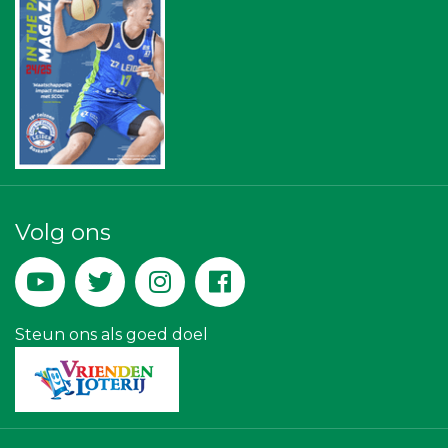
Centraal+
Bureau Blaauwberg
Sleutelstad Media
SCOL
Leidenamateurvoetbal.nl
Diegoontdekt
Businessclub Partners
Maatschap Remmerswaal
Krachticom BV
Verboon Versservice
Bio Clean All
Peko Investment / Management
Volg ons
De Bink méér dan alleen drukwerk
IWB // Digital Growth Agency
Teeuwen Verzekeringen
Miss Steel BV
Createx
Steun ons als goed doel