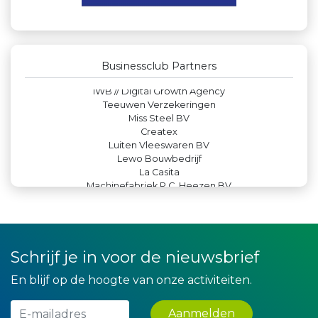
Maatschap Remmerswaal
Krachticom BV
Verboon Versservice
Bio Clean All
Peko Investment / Management
Businessclub Partners
De Bink méér dan alleen drukwerk
IWB // Digital Growth Agency
Teeuwen Verzekeringen
Miss Steel BV
Createx
Luiten Vleeswaren BV
Lewo Bouwbedrijf
La Casita
Machinefabriek P.C. Heezen BV
Theo's Busreizen
Kees Bos BV
Leds Light the World
JAN© Accountants en Belastingadviseurs
Yield Projecten BV
Schrijf je in voor de nieuwsbrief
Kejo Steiger en Lijmwerk
Party Rental Company
En blijf op de hoogte van onze activiteiten.
Leidse Letselschade Advocaten
Legit Agency
Aanmelden
Zzuper