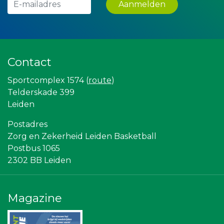
Aanmelden
Landgoed & Golfbaan Tespelduyn
Miss Steel BV
Leidse Letselschade Advocaten
De Bink méér dan alleen drukwerk
Peko Investment / Management
Zzuper
Contact
DS Beveiliging
Krachticom BV
Sportcomplex 1574 (
route
)
Kees Bos BV
Telderskade 399
Partners
Leiden
The Rockschool
Vriendenloterij
Topsport Leiden
Postadres
Gymsport Leiden
Zorg en Zekerheid Leiden Basketball
Sunday Foundation
Postbus 1065
Scholengroep Leonardo Da Vinci
2302 BB Leiden
NOS
Ziggo
Centraal+
Bonaventuracollege
Magazine
Diegoontdekt
Rebound Magazine
Bureau Blaauwberg