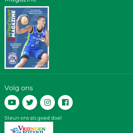
Omroep West
American School of the Hague
The Rockschool
NOS
Diegoontdekt
Ziggo
Bonaventuracollege
Bureau Blaauwberg
Rebound Magazine
Businessclub Partners
Zzuper
Bio Clean All
Lewo Bouwbedrijf
Landgoed & Golfbaan Tespelduyn
Createx
Volg ons
Versteegen Auto's
Hemcar
De Bink méér dan alleen drukwerk
Party Rental Company
IWB // Digital Growth Agency
Steun ons als goed doel