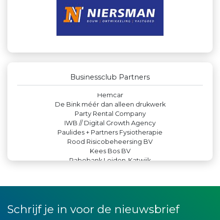
Businessclub Partners
Zzuper
Bio Clean All
Lewo Bouwbedrijf
Landgoed & Golfbaan Tespelduyn
Createx
Businessclub Partners
Versteegen Auto's
Hemcar
De Bink méér dan alleen drukwerk
Party Rental Company
IWB // Digital Growth Agency
Paulides + Partners Fysiotherapie
Rood Risicobeheersing BV
Kees Bos BV
Rabobank Leiden-Katwijk
DS Beveiliging
Peko Investment / Management
Leidse Letselschade Advocaten
Miss Steel BV
La Casita
Schrijf je in voor de nieuwsbrief
Maatschap Remmerswaal