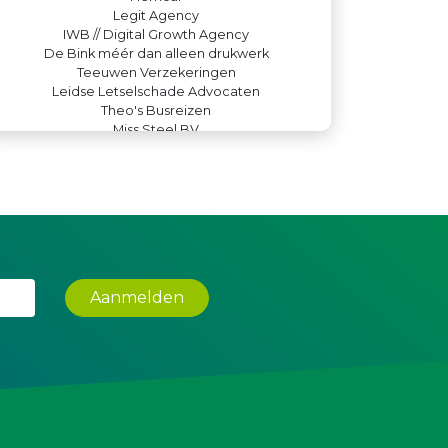
Legit Agency
IWB // Digital Growth Agency
De Bink méér dan alleen drukwerk
Teeuwen Verzekeringen
Leidse Letselschade Advocaten
Theo's Busreizen
Miss Steel BV
Versteegen Auto's
Kejo Steiger en Lijmwerk
Yield Projecten BV
La Casita
Krachticom BV
Zzuper
Leds Light the World
Createx
Luiten Vleeswaren BV
Aanmelden
Gemiva
Machinefabriek P.C. Heezen BV
JAN© Accountants en Belastingadviseurs
Bio Clean All
Lewo Bouwbedrijf
DS Beveiliging
Paulides + Partners Fysiotherapie
Rabobank Leiden-Katwijk