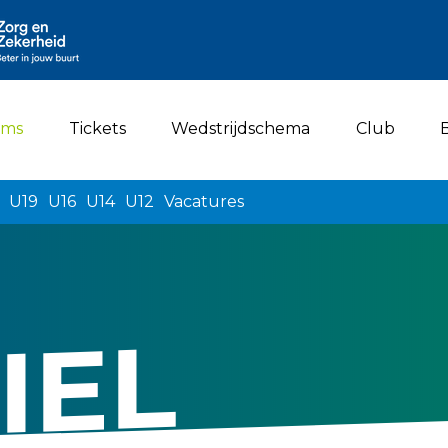
(current)
ams
Tickets
Wedstrijdschema
Club
U19
U16
U14
U12
Vacatures
IEL