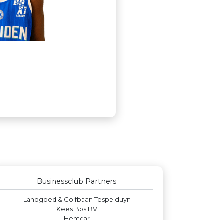
Businessclub Partners
Rood Risicobeheersing BV
Party Rental Company
Peko Investment / Management
Verboon Versservice
Businessclub Partners
Maatschap Remmerswaal
Landgoed & Golfbaan Tespelduyn
Kees Bos BV
Hemcar