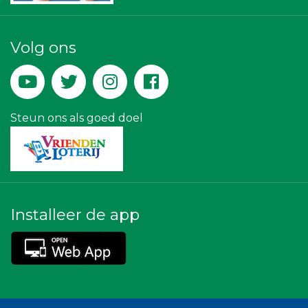
IWB // Digital Growth Agency
Kees Bos BV
Theo's Busreizen
Volg ons
Rood Risicobeheersing BV
Hemcar
Leidse Letselschade Advocaten
Peko Investment / Management
La Casita
Luiten Vleeswaren BV
Steun ons als goed doel
Installeer de app