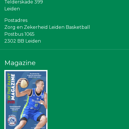
Telderskade 399
Miss Steel BV
Partners
Leiden
Omroep West
Scholengroep Leonardo Da Vinci
Postadres
Stichting Overleven met Alvleesklierkanker
Zorg en Zekerheid Leiden Basketball
Rebound Magazine
Postbus 1065
Bureau Blaauwberg
Sunday Foundation
2302 BB Leiden
Gymsport Leiden
Diegoontdekt
Sleutelstad Media
Magazine
Ziggo
Bonaventuracollege
Topsport Leiden
Centraal+
NOS
Vriendenloterij
The Rockschool
American School of the Hague
Leiden Into business
Leidenamateurvoetbal.nl
SCOL
Businessclub Partners
Leds Light the World